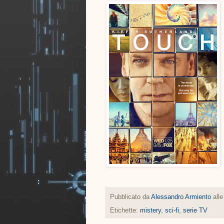
Pubblicato da
Alessandro Armiento
all
Etichette:
mistery
,
sci-fi
,
serie TV