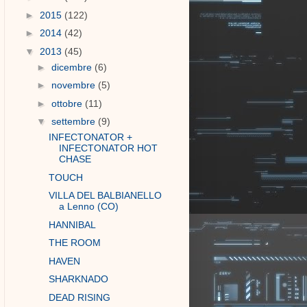
►
2015
(122)
►
2014
(42)
▼
2013
(45)
►
dicembre
(6)
►
novembre
(5)
►
ottobre
(11)
▼
settembre
(9)
INFECTONATOR +
INFECTONATOR HOT
CHASE
TOUCH
VILLA DEL BALBIANELLO
a Lenno (CO)
HANNIBAL
THE ROOM
HAVEN
SHARKNADO
DEAD RISING