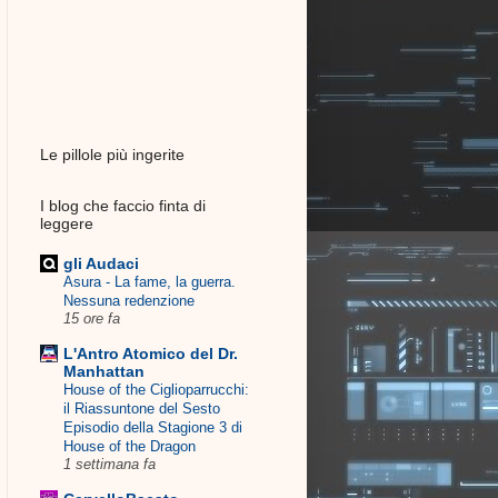
Le pillole più ingerite
I blog che faccio finta di
leggere
gli Audaci
Asura - La fame, la guerra.
Nessuna redenzione
15 ore fa
L'Antro Atomico del Dr.
Manhattan
House of the Ciglioparrucchi:
il Riassuntone del Sesto
Episodio della Stagione 3 di
House of the Dragon
1 settimana fa