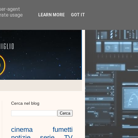
user-agent
erate usage
LEARN MORE
GOT IT
Cerca nel blog
cinema
fumetti
notizie
serie TV