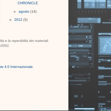
CHRONICLE
►
agosto
(14)
►
2012
(5)
 e la reperibilità dei materiali.
3/2001.
e 4.0 Internazionale
.