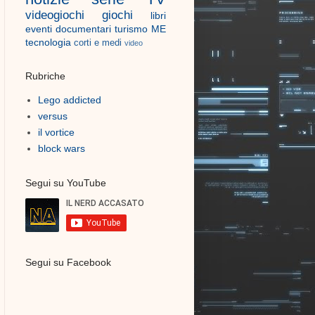
videogiochi
giochi
libri
eventi
documentari
turismo
ME
tecnologia
corti e medi
video
Rubriche
Lego addicted
versus
il vortice
block wars
Segui su YouTube
Segui su Facebook