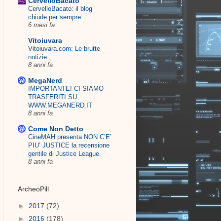
CervelloBacato
CervelloBacato: il blog
chiude per sempre
6 mesi fa
Vitoiuvara
Vitoiuvara.com: Le brutte
notizie.
8 anni fa
MegaNerd
IMPORTANTE! CI SIAMO
TRASFERITI SU
WWW.MEGANERD.IT
8 anni fa
Come Non Detto
CineMAH presenta NON C’E’
PIU’ JUSTICE la recensione
gentile di Justice League.
8 anni fa
ArcheoPill
►
2017
(72)
►
2016
(178)