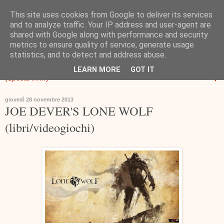
This site uses cookies from Google to deliver its services
and to analyze traffic. Your IP address and user-agent are
shared with Google along with performance and security
metrics to ensure quality of service, generate usage
statistics, and to detect and address abuse.
LEARN MORE
GOT IT
▼
giovedì 28 novembre 2013
JOE DEVER'S LONE WOLF
(libri/videogiochi)