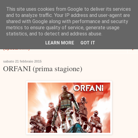
This site uses cookies from Google to deliver its services
and to analyze traffic. Your IP address and user-agent are
shared with Google along with performance and security
metrics to ensure quality of service, generate usage
statistics, and to detect and address abuse.
LEARN MORE
GOT IT
▼
sabato 21 febbraio 2015
ORFANI (prima stagione)