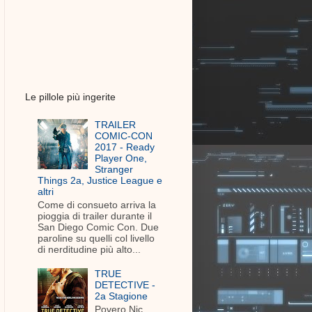
Le pillole più ingerite
TRAILER
COMIC-CON
2017 - Ready
Player One,
Stranger
Things 2a, Justice League e
altri
Come di consueto arriva la
pioggia di trailer durante il
San Diego Comic Con. Due
paroline su quelli col livello
di nerditudine più alto...
TRUE
DETECTIVE -
2a Stagione
Povero Nic.