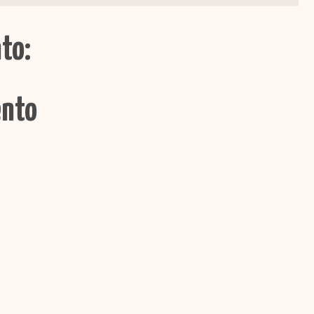
to:
ento