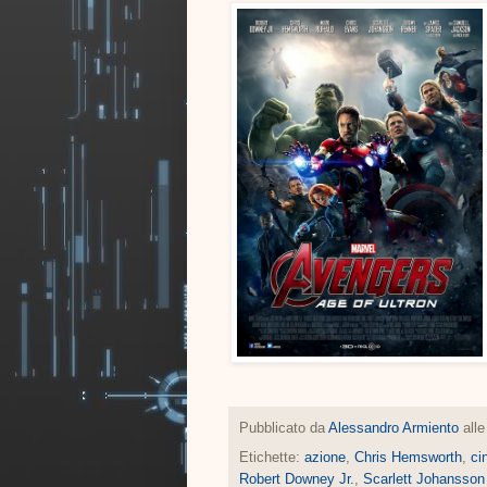
Pubblicato da
Alessandro Armiento
all
Etichette:
azione
,
Chris Hemsworth
,
ci
Robert Downey Jr.
,
Scarlett Johansson