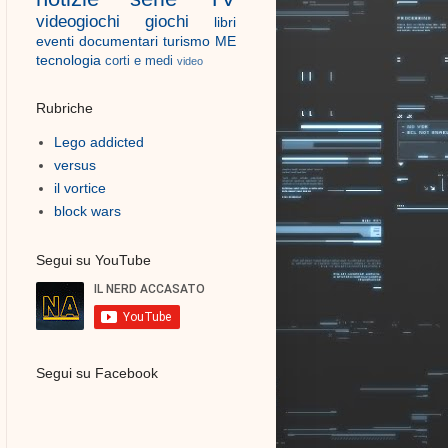
videogiochi
giochi
libri
eventi
documentari
turismo
ME
tecnologia
corti e medi
video
Rubriche
Lego addicted
versus
il vortice
block wars
Segui su YouTube
Segui su Facebook