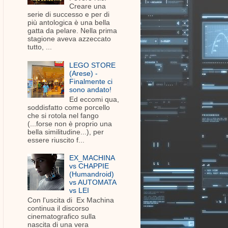
Creare una
serie di successo e per di
più antologica è una bella
gatta da pelare. Nella prima
stagione aveva azzeccato
tutto, ...
LEGO STORE
(Arese) -
Finalmente ci
sono andato!
Ed eccomi qua,
soddisfatto come porcello
che si rotola nel fango
(...forse non è proprio una
bella similitudine...), per
essere riuscito f...
EX_MACHINA
vs CHAPPIE
(Humandroid)
vs AUTOMATA
vs LEI
Con l'uscita di Ex Machina
continua il discorso
cinematografico sulla
nascita di una vera