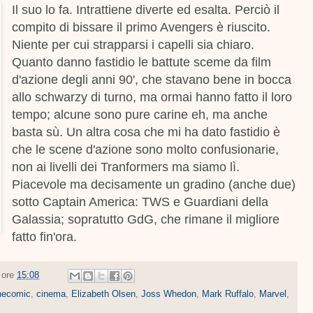
Il suo lo fa. Intrattiene diverte ed esalta. Perciò il
compito di bissare il primo Avengers è riuscito.
Niente per cui strapparsi i capelli sia chiaro.
Quanto danno fastidio le battute sceme da film
d'azione degli anni 90', che stavano bene in bocca
allo schwarzy di turno, ma ormai hanno fatto il loro
tempo; alcune sono pure carine eh, ma anche
basta sù. Un altra cosa che mi ha dato fastidio è
che le scene d'azione sono molto confusionarie,
non ai livelli dei Tranformers ma siamo lì.
Piacevole ma decisamente un gradino (anche due)
sotto Captain America: TWS e Guardiani della
Galassia; sopratutto GdG, che rimane il migliore
fatto fin'ora.
e ore
15:08
necomic
,
cinema
,
Elizabeth Olsen
,
Joss Whedon
,
Mark Ruffalo
,
Marvel
,