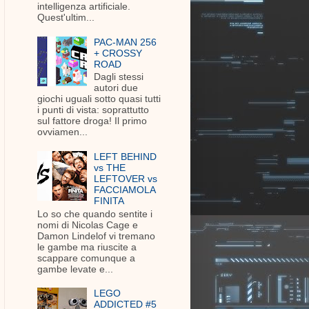
intelligenza artificiale.
Quest'ultim...
PAC-MAN 256
+ CROSSY
ROAD
Dagli stessi
autori due
giochi uguali sotto quasi tutti
i punti di vista: soprattutto
sul fattore droga! Il primo
ovviamen...
LEFT BEHIND
vs THE
LEFTOVER vs
FACCIAMOLA
FINITA
Lo so che quando sentite i
nomi di Nicolas Cage e
Damon Lindelof vi tremano
le gambe ma riuscite a
scappare comunque a
gambe levate e...
LEGO
ADDICTED #5