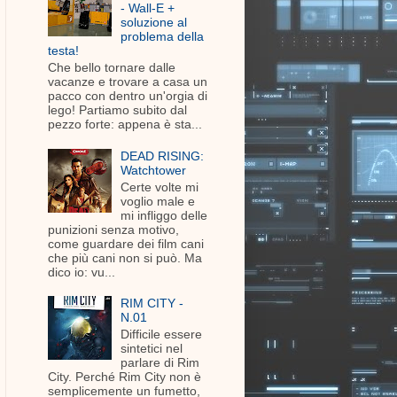
- Wall-E +
soluzione al
problema della
testa!
Che bello tornare dalle
vacanze e trovare a casa un
pacco con dentro un'orgia di
lego! Partiamo subito dal
pezzo forte: appena è sta...
DEAD RISING:
Watchtower
Certe volte mi
voglio male e
mi infliggo delle
punizioni senza motivo,
come guardare dei film cani
che più cani non si può. Ma
dico io: vu...
RIM CITY -
N.01
Difficile essere
sintetici nel
parlare di Rim
City. Perché Rim City non è
semplicemente un fumetto,