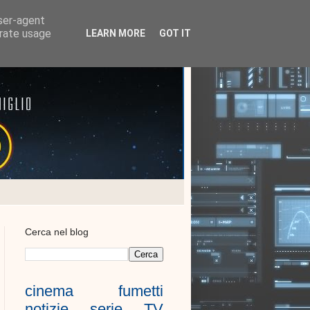
user-agent
erate usage
LEARN MORE
GOT IT
Cerca nel blog
cinema
fumetti
notizie
serie TV