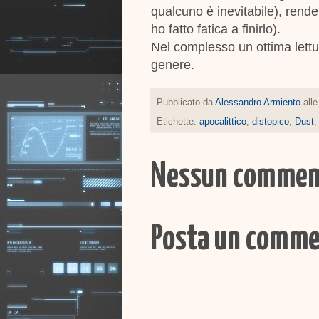
qualcuno è inevitabile), rende
ho fatto fatica a finirlo).
Nel complesso un ottima lettu
genere.
Pubblicato da
Alessandro Armiento
all
Etichette:
apocalittico
,
distopico
,
Dust
Nessun commen
Posta un comm