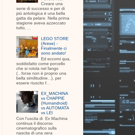
Creare una
serie di successo e per di
più antologica è una bella
gatta da pelare. Nella prima
stagione aveva azzeccato
tutto, ...
LEGO STORE
(Arese) -
Finalmente ci
sono andato!
Ed eccomi qua,
soddisfatto come porcello
che si rotola nel fango
(...forse non è proprio una
bella similitudine...), per
essere riuscito f...
EX_MACHINA
vs CHAPPIE
(Humandroid)
vs AUTOMATA
vs LEI
Con l'uscita di Ex Machina
continua il discorso
cinematografico sulla
nascita di una vera