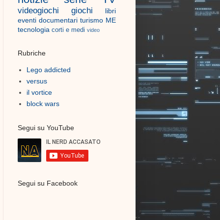
videogiochi
giochi
libri
eventi
documentari
turismo
ME
tecnologia
corti e medi
video
Rubriche
Lego addicted
versus
il vortice
block wars
Segui su YouTube
Segui su Facebook