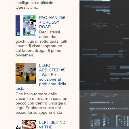
intelligenza artificiale.
Quest'ultim...
PAC-MAN 256
+ CROSSY
ROAD
Dagli stessi
autori due
giochi uguali sotto quasi tutti
i punti di vista: soprattutto
sul fattore droga! Il primo
ovviamen...
LEGO
ADDICTED #5
- Wall-E +
soluzione al
problema della
testa!
Che bello tornare dalle
vacanze e trovare a casa un
pacco con dentro un'orgia di
lego! Partiamo subito dal
pezzo forte: appena è sta...
LEFT BEHIND
vs THE