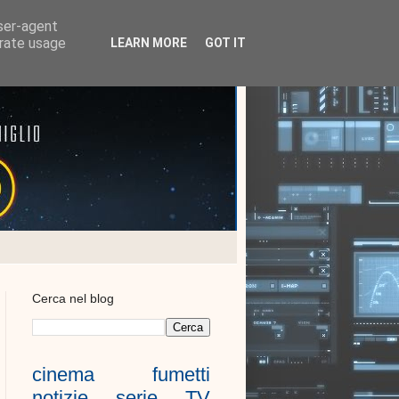
user-agent
erate usage
LEARN MORE
GOT IT
Cerca nel blog
cinema
fumetti
notizie
serie TV