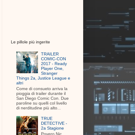
Le pillole più ingerite
TRAILER
COMIC-CON
2017 - Ready
Player One,
Stranger
Things 2a, Justice League e
altri
Come di consueto arriva la
pioggia di trailer durante il
San Diego Comic Con. Due
paroline su quelli col livello
di nerditudine più alto...
TRUE
DETECTIVE -
2a Stagione
Povero Nic.