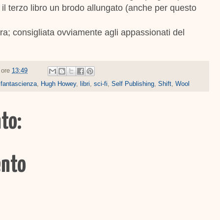
 il terzo libro un brodo allungato (anche per questo
ra; consigliata ovviamente agli appassionati del
e ore
13:49
,
fantascienza
,
Hugh Howey
,
libri
,
sci-fi
,
Self Publishing
,
Shift
,
Wool
to:
ento