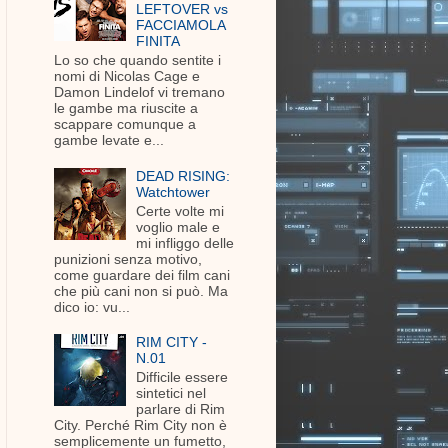
LEFTOVER vs
FACCIAMOLA
FINITA
Lo so che quando sentite i
nomi di Nicolas Cage e
Damon Lindelof vi tremano
le gambe ma riuscite a
scappare comunque a
gambe levate e...
DEAD RISING:
Watchtower
Certe volte mi
voglio male e
mi infliggo delle
punizioni senza motivo,
come guardare dei film cani
che più cani non si può. Ma
dico io: vu...
RIM CITY -
N.01
Difficile essere
sintetici nel
parlare di Rim
City. Perché Rim City non è
semplicemente un fumetto,