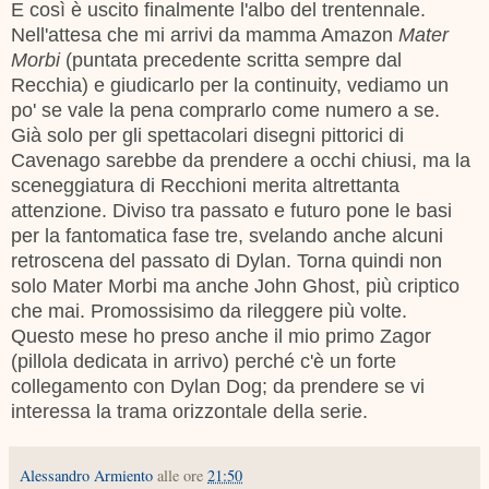
E così è uscito finalmente l'albo del trentennale.
Nell'attesa che mi arrivi da mamma Amazon
Mater
Morbi
(puntata precedente scritta sempre dal
Recchia) e giudicarlo per la continuity, vediamo un
po' se vale la pena comprarlo come numero a se.
Già solo per gli spettacolari disegni pittorici di
Cavenago sarebbe da prendere a occhi chiusi, ma la
sceneggiatura di Recchioni merita altrettanta
attenzione. Diviso tra passato e futuro pone le basi
per la fantomatica fase tre, svelando anche alcuni
retroscena del passato di Dylan. Torna quindi non
solo Mater Morbi ma anche John Ghost, più criptico
che mai. Promossisimo da rileggere più volte.
Questo mese ho preso anche il mio primo Zagor
(pillola dedicata in arrivo) perché c'è un forte
collegamento con Dylan Dog; da prendere se vi
interessa la trama orizzontale della serie.
Alessandro Armiento
alle ore
21:50