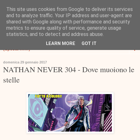
This site uses cookies from Google to deliver its services
and to analyze traffic. Your IP address and user-agent are
shared with Google along with performance and security
metrics to ensure quality of service, generate usage
statistics, and to detect and address abuse.
LEARN MORE
GOT IT
▼
domenica 29 gennaio 2017
NATHAN NEVER 304 - Dove muoiono le
stelle