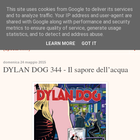
This site uses cookies from Google to deliver its services
and to analyze traffic. Your IP address and user-agent are
shared with Google along with performance and security
metrics to ensure quality of service, generate usage
statistics, and to detect and address abuse.
LEARN MORE
GOT IT
▼
domenica 24 maggio 2015
DYLAN DOG 344 - Il sapore dell’acqua