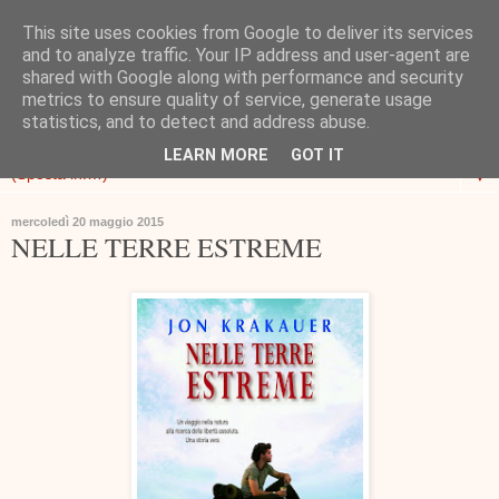
This site uses cookies from Google to deliver its services
and to analyze traffic. Your IP address and user-agent are
shared with Google along with performance and security
metrics to ensure quality of service, generate usage
statistics, and to detect and address abuse.
LEARN MORE
GOT IT
▼
mercoledì 20 maggio 2015
NELLE TERRE ESTREME