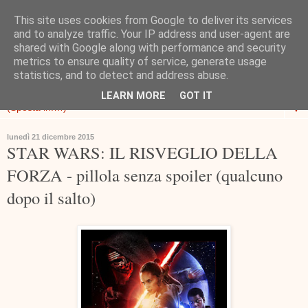
This site uses cookies from Google to deliver its services
and to analyze traffic. Your IP address and user-agent are
shared with Google along with performance and security
metrics to ensure quality of service, generate usage
statistics, and to detect and address abuse.
LEARN MORE
GOT IT
▼
lunedì 21 dicembre 2015
STAR WARS: IL RISVEGLIO DELLA
FORZA - pillola senza spoiler (qualcuno
dopo il salto)