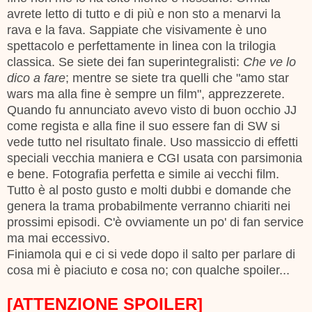
avrete letto di tutto e di più e non sto a menarvi la
rava e la fava. Sappiate che visivamente è uno
spettacolo e perfettamente in linea con la trilogia
classica. Se siete dei fan superintegralisti:
Che ve lo
dico a fare
; mentre
se siete tra quelli che "amo star
wars ma alla fine è sempre un film", apprezzerete.
Quando fu annunciato avevo visto di buon occhio JJ
come regista e alla fine il suo essere fan di SW si
vede tutto nel risultato finale. Uso massiccio di effetti
speciali vecchia maniera e CGI usata con parsimonia
e bene. Fotografia perfetta e simile ai vecchi film.
Tutto è al posto gusto e molti dubbi e domande che
genera la trama probabilmente verranno chiariti nei
prossimi episodi. C'è ovviamente un po' di fan service
ma mai eccessivo.
Finiamola qui e ci si vede dopo il salto per parlare di
cosa mi è piaciuto e cosa no; con qualche spoiler...
[ATTENZIONE SPOILER]