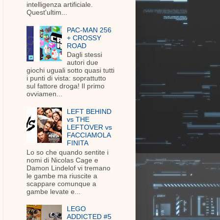
intelligenza artificiale.
Quest'ultim...
PAC-MAN 256
+ CROSSY
ROAD
Dagli stessi
autori due
giochi uguali sotto quasi tutti
i punti di vista: soprattutto
sul fattore droga! Il primo
ovviamen...
LEFT BEHIND
vs THE
LEFTOVER vs
FACCIAMOLA
FINITA
Lo so che quando sentite i
nomi di Nicolas Cage e
Damon Lindelof vi tremano
le gambe ma riuscite a
scappare comunque a
gambe levate e...
LEGO
ADDICTED #5