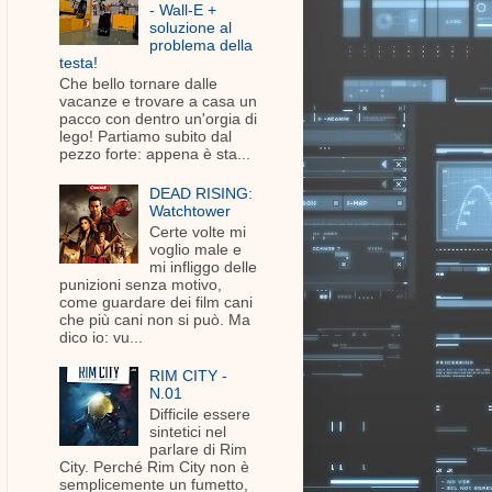
- Wall-E +
soluzione al
problema della
testa!
Che bello tornare dalle
vacanze e trovare a casa un
pacco con dentro un'orgia di
lego! Partiamo subito dal
pezzo forte: appena è sta...
DEAD RISING:
Watchtower
Certe volte mi
voglio male e
mi infliggo delle
punizioni senza motivo,
come guardare dei film cani
che più cani non si può. Ma
dico io: vu...
RIM CITY -
N.01
Difficile essere
sintetici nel
parlare di Rim
City. Perché Rim City non è
semplicemente un fumetto,