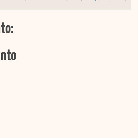
to:
ento