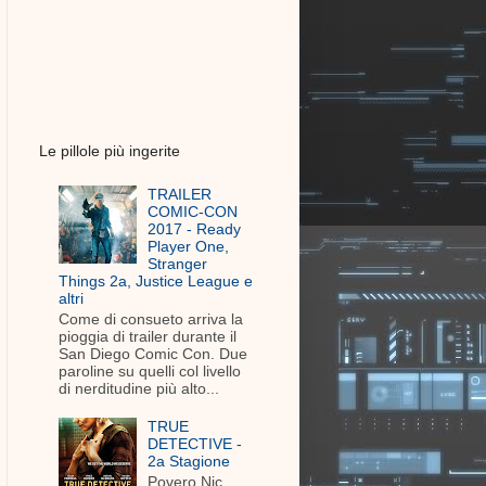
Le pillole più ingerite
TRAILER
COMIC-CON
2017 - Ready
Player One,
Stranger
Things 2a, Justice League e
altri
Come di consueto arriva la
pioggia di trailer durante il
San Diego Comic Con. Due
paroline su quelli col livello
di nerditudine più alto...
TRUE
DETECTIVE -
2a Stagione
Povero Nic.