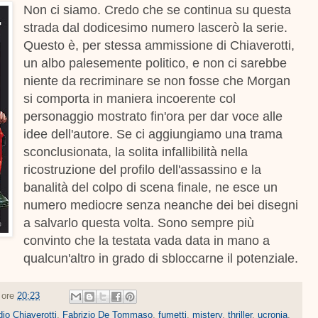
Non ci siamo. Credo che se continua su questa
strada dal dodicesimo numero lascerò la serie.
Questo è, per stessa ammissione di Chiaverotti,
un albo palesemente politico, e non ci sarebbe
niente da recriminare se non fosse che Morgan
si comporta in maniera incoerente col
personaggio mostrato fin'ora per dar voce alle
idee dell'autore. Se ci aggiungiamo una trama
sconclusionata, la solita infallibilità nella
ricostruzione del profilo dell'assassino e la
banalità del colpo di scena finale, ne esce un
numero mediocre senza neanche dei bei disegni
a salvarlo questa volta. Sono sempre più
convinto che la testata vada data in mano a
qualcun'altro in grado di sbloccarne il potenziale.
e ore
20:23
io Chiaverotti
,
Fabrizio De Tommaso
,
fumetti
,
mistery
,
thriller
,
ucronia
,