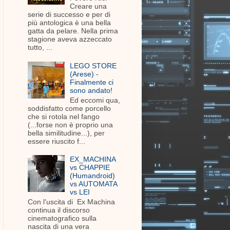
Creare una
serie di successo e per di
più antologica è una bella
gatta da pelare. Nella prima
stagione aveva azzeccato
tutto, ...
LEGO STORE
(Arese) -
Finalmente ci
sono andato!
Ed eccomi qua,
soddisfatto come porcello
che si rotola nel fango
(...forse non è proprio una
bella similitudine...), per
essere riuscito f...
EX_MACHINA
vs CHAPPIE
(Humandroid)
vs AUTOMATA
vs LEI
Con l'uscita di Ex Machina
continua il discorso
cinematografico sulla
nascita di una vera