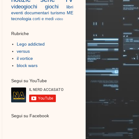
videogiochi
giochi
libri
eventi
documentari
turismo
ME
tecnologia
corti e medi
video
Rubriche
Lego addicted
versus
il vortice
block wars
Segui su YouTube
Segui su Facebook