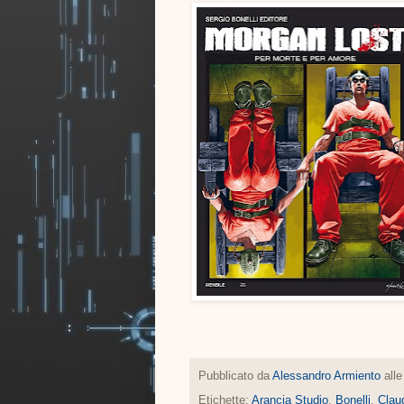
Pubblicato da
Alessandro Armiento
all
Etichette:
Arancia Studio
,
Bonelli
,
Claud