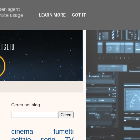
user-agent
erate usage
LEARN MORE
GOT IT
Cerca nel blog
cinema
fumetti
notizie
serie TV