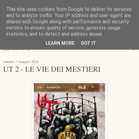
This site uses cookies from Google to deliver its services
and to analyze traffic. Your IP address and user-agent are
shared with Google along with performance and security
metrics to ensure quality of service, generate usage
statistics, and to detect and address abuse.
LEARN MORE
GOT IT
▼
sabato 7 maggio 2016
UT 2 - LE VIE DEI MESTIERI