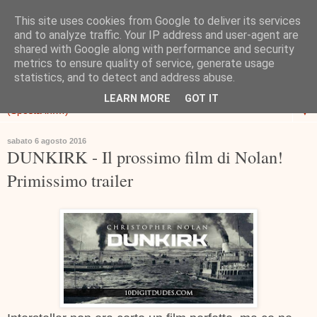
This site uses cookies from Google to deliver its services
and to analyze traffic. Your IP address and user-agent are
shared with Google along with performance and security
metrics to ensure quality of service, generate usage
statistics, and to detect and address abuse.
LEARN MORE
GOT IT
▼
sabato 6 agosto 2016
DUNKIRK - Il prossimo film di Nolan!
Primissimo trailer