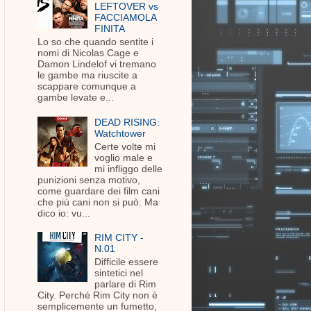
LEFTOVER vs
FACCIAMOLA
FINITA
Lo so che quando sentite i
nomi di Nicolas Cage e
Damon Lindelof vi tremano
le gambe ma riuscite a
scappare comunque a
gambe levate e...
DEAD RISING:
Watchtower
Certe volte mi
voglio male e
mi infliggo delle
punizioni senza motivo,
come guardare dei film cani
che più cani non si può. Ma
dico io: vu...
RIM CITY -
N.01
Difficile essere
sintetici nel
parlare di Rim
City. Perché Rim City non è
semplicemente un fumetto,