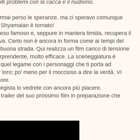
lti problemi con la cacca e il nudismo.
mai perso le speranze, ma ci speravo comunque
: Shyamalan è tornato!
reso famoso e, seppure in maniera timida, recupera il
va. Certo non è ancora in forma come ai tempi del
uona strada. Qui realizza un film carico di tensione
rprendente, molto efficace. La sceneggiatura è
a quel legame con i personaggi che ti porta ad
 loro; po' meno per il moccioso a dire la verità. Vi
uore.
ista lo vedrete con ancora più piacere.
l trailer del suo prossimo film in preparazione che