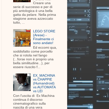
Creare una
serie di successo e per di
più antologica è una bella
gatta da pelare. Nella prima
stagione aveva azzeccato
tutto, ...
LEGO STORE
(Arese) -
Finalmente ci
sono andato!
Ed eccomi qua,
soddisfatto come porcello
che si rotola nel fango
(...forse non è proprio una
bella similitudine...), per
essere riuscito f...
EX_MACHINA
vs CHAPPIE
(Humandroid)
vs AUTOMATA
vs LEI
Con l'uscita di Ex Machina
continua il discorso
cinematografico sulla
nascita di una vera