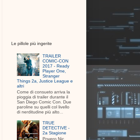
Le pillole più ingerite
TRAILER
COMIC-CON
2017 - Ready
Player One,
Stranger
Things 2a, Justice League e
altri
Come di consueto arriva la
pioggia di trailer durante il
San Diego Comic Con. Due
paroline su quelli col livello
di nerditudine più alto...
TRUE
DETECTIVE -
2a Stagione
Povero Nic.