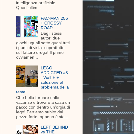
intelligenza artificiale.
Quest'ultim...
PAC-MAN 256
+ CROSSY
ROAD
Dagli stessi
autori due
giochi uguali sotto quasi tutti
i punti di vista: soprattutto
sul fattore droga! Il primo
ovviamen...
LEGO
ADDICTED #5
- Wall-E +
soluzione al
problema della
testa!
Che bello tornare dalle
vacanze e trovare a casa un
pacco con dentro un'orgia di
lego! Partiamo subito dal
pezzo forte: appena è sta...
LEFT BEHIND
vs THE