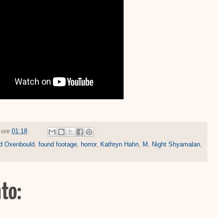
e ore
01:18
d Oxenbould
,
found footage
,
horror
,
Kathryn Hahn
,
M. Night Shyamalan
,
to: