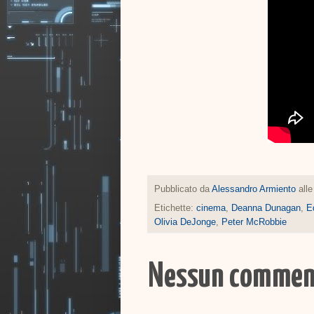
Pubblicato da
Alessandro Armiento
all
Etichette:
cinema
,
Deanna Dunagan
,
E
Olivia DeJonge
,
Peter McRobbie
Nessun commen