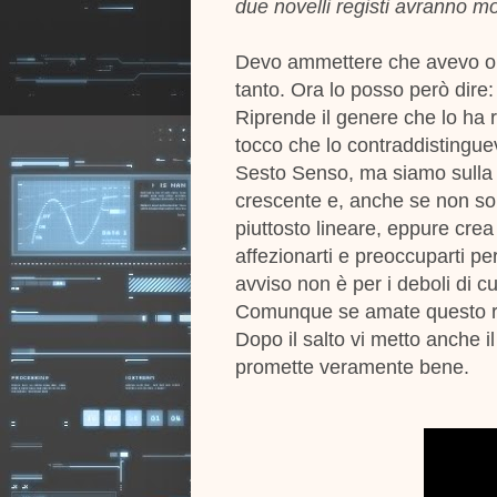
due novelli registi avranno mo
Devo ammettere che avevo or
tanto. Ora lo posso però dire
Riprende il genere che lo ha 
tocco che lo contraddistingue
Sesto Senso, ma siamo sulla b
crescente e, anche se non so
piuttosto lineare, eppure cre
affezionarti e preoccuparti per
avviso non è per i deboli di c
Comunque se amate questo reg
Dopo il salto vi metto anche i
promette veramente bene.