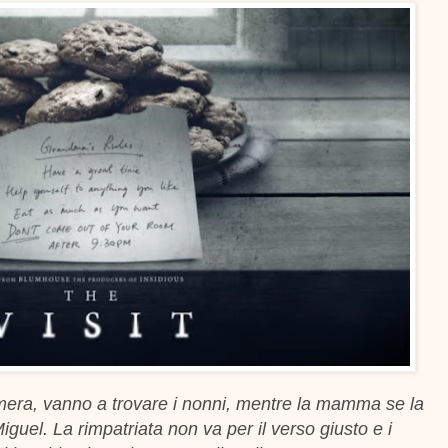
amera, vanno a trovare i nonni, mentre la mamma se la
iguel. La rimpatriata non va per il verso giusto e i