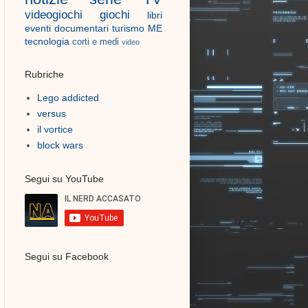
videogiochi
giochi
libri
eventi
documentari
turismo
ME
tecnologia
corti e medi
video
Rubriche
Lego addicted
versus
il vortice
block wars
Segui su YouTube
Segui su Facebook