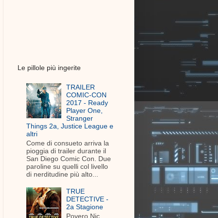
Le pillole più ingerite
TRAILER
COMIC-CON
2017 - Ready
Player One,
Stranger
Things 2a, Justice League e
altri
Come di consueto arriva la
pioggia di trailer durante il
San Diego Comic Con. Due
paroline su quelli col livello
di nerditudine più alto...
TRUE
DETECTIVE -
2a Stagione
Povero Nic.