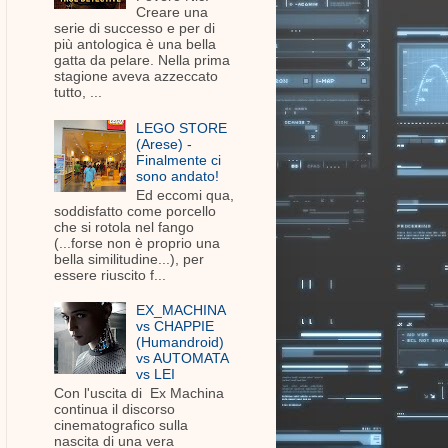
Creare una
serie di successo e per di
più antologica è una bella
gatta da pelare. Nella prima
stagione aveva azzeccato
tutto, ...
LEGO STORE
(Arese) -
Finalmente ci
sono andato!
Ed eccomi qua,
soddisfatto come porcello
che si rotola nel fango
(...forse non è proprio una
bella similitudine...), per
essere riuscito f...
EX_MACHINA
vs CHAPPIE
(Humandroid)
vs AUTOMATA
vs LEI
Con l'uscita di Ex Machina
continua il discorso
cinematografico sulla
nascita di una vera