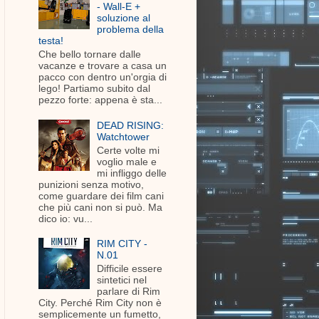
- Wall-E +
soluzione al
problema della
testa!
Che bello tornare dalle
vacanze e trovare a casa un
pacco con dentro un'orgia di
lego! Partiamo subito dal
pezzo forte: appena è sta...
DEAD RISING:
Watchtower
Certe volte mi
voglio male e
mi infliggo delle
punizioni senza motivo,
come guardare dei film cani
che più cani non si può. Ma
dico io: vu...
RIM CITY -
N.01
Difficile essere
sintetici nel
parlare di Rim
City. Perché Rim City non è
semplicemente un fumetto,