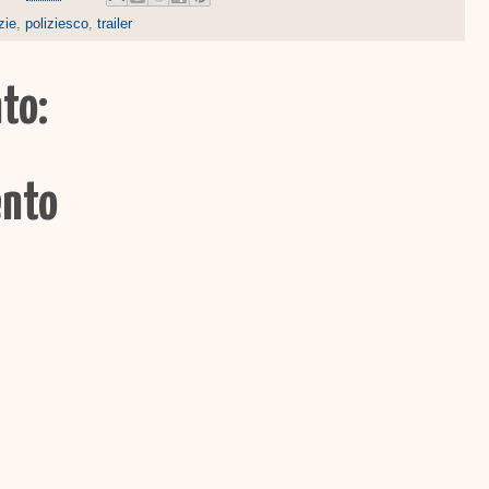
zie
,
poliziesco
,
trailer
to:
ento