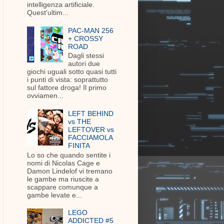
intelligenza artificiale.
Quest'ultim...
PAC-MAN 256
+ CROSSY
ROAD
Dagli stessi
autori due
giochi uguali sotto quasi tutti
i punti di vista: soprattutto
sul fattore droga! Il primo
ovviamen...
LEFT BEHIND
vs THE
LEFTOVER vs
FACCIAMOLA
FINITA
Lo so che quando sentite i
nomi di Nicolas Cage e
Damon Lindelof vi tremano
le gambe ma riuscite a
scappare comunque a
gambe levate e...
LEGO
ADDICTED #5