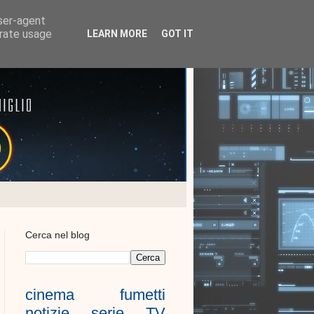
user-agent
erate usage
LEARN MORE
GOT IT
Cerca nel blog
cinema
fumetti
notizie
serie TV