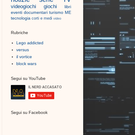
videogiochi
giochi
libri
eventi
documentari
turismo
ME
tecnologia
corti e medi
video
Rubriche
Lego addicted
versus
il vortice
block wars
Segui su YouTube
Segui su Facebook