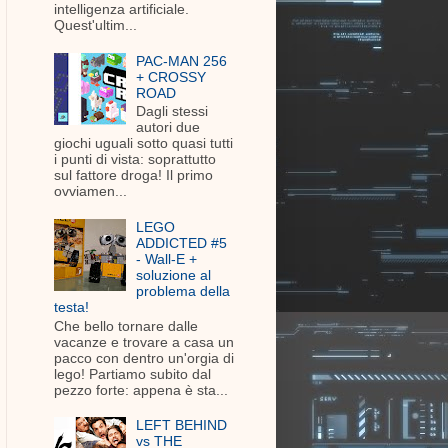
intelligenza artificiale.
Quest'ultim...
PAC-MAN 256
+ CROSSY
ROAD
Dagli stessi
autori due
giochi uguali sotto quasi tutti
i punti di vista: soprattutto
sul fattore droga! Il primo
ovviamen...
LEGO
ADDICTED #5
- Wall-E +
soluzione al
problema della
testa!
Che bello tornare dalle
vacanze e trovare a casa un
pacco con dentro un'orgia di
lego! Partiamo subito dal
pezzo forte: appena è sta...
LEFT BEHIND
vs THE