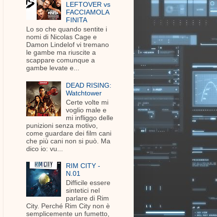
LEFTOVER vs
FACCIAMOLA
FINITA
Lo so che quando sentite i
nomi di Nicolas Cage e
Damon Lindelof vi tremano
le gambe ma riuscite a
scappare comunque a
gambe levate e...
DEAD RISING:
Watchtower
Certe volte mi
voglio male e
mi infliggo delle
punizioni senza motivo,
come guardare dei film cani
che più cani non si può. Ma
dico io: vu...
RIM CITY -
N.01
Difficile essere
sintetici nel
parlare di Rim
City. Perché Rim City non è
semplicemente un fumetto,