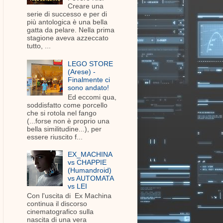
Creare una
serie di successo e per di
più antologica è una bella
gatta da pelare. Nella prima
stagione aveva azzeccato
tutto, ...
LEGO STORE
(Arese) -
Finalmente ci
sono andato!
Ed eccomi qua,
soddisfatto come porcello
che si rotola nel fango
(...forse non è proprio una
bella similitudine...), per
essere riuscito f...
EX_MACHINA
vs CHAPPIE
(Humandroid)
vs AUTOMATA
vs LEI
Con l'uscita di Ex Machina
continua il discorso
cinematografico sulla
nascita di una vera