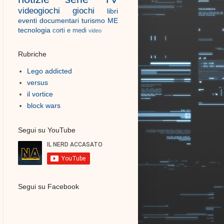
videogiochi
giochi
libri
eventi
documentari
turismo
ME
tecnologia
corti e medi
video
Rubriche
Lego addicted
versus
il vortice
block wars
Segui su YouTube
Segui su Facebook