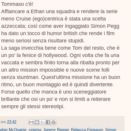
Tommaso c'è!
Affiancare a Ethan una squadra e rendere la serie
meno Cruise (ego)centrica è stata una scelta
azzeccata; così come aver ingaggiato Simon Pegg
ha dato un tocco di humor british che rende i film
meno seriosi senza risultare stupidi.
La saga invecchia bene come Tom del resto, che è
un po' la fenice di hollywood. Ogni volta che fa una
vaccata e sembra finito torna alla ribalta pronto per
un altro mission impossible e nuove scene folli
senza stuntman. Quest'ultima missione ha un buon
ritmo, un buon montaggio ed è quindi divertente.
Forse quello che manca è uno sceneggiatore
brillante che osi un po' e non si limiti a reiterare
sempre gli stessi stereotipi.
e ore
23:42
opher McQuarrie
,
cinema
,
Jeremy Renner
,
Rebecca Ferguson
,
Simon