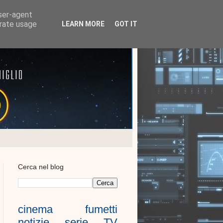
user-agent
erate usage
LEARN MORE
GOT IT
Cerca nel blog
cinema
fumetti
notizie
serie TV