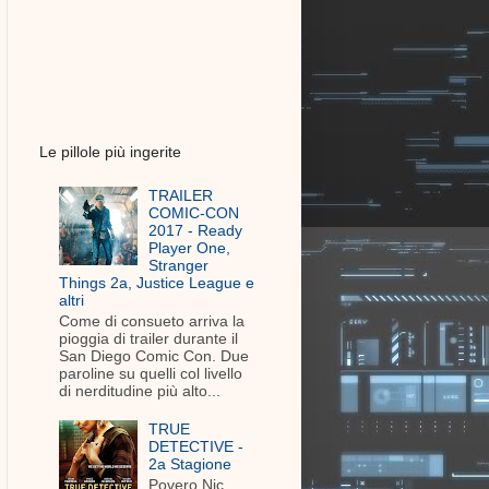
Le pillole più ingerite
TRAILER
COMIC-CON
2017 - Ready
Player One,
Stranger
Things 2a, Justice League e
altri
Come di consueto arriva la
pioggia di trailer durante il
San Diego Comic Con. Due
paroline su quelli col livello
di nerditudine più alto...
TRUE
DETECTIVE -
2a Stagione
Povero Nic.