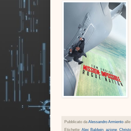
Pubblicato da
Alessandro Armiento
all
Etichette:
Alec Baldwin
,
azione
,
Christ