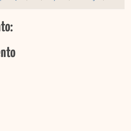
to:
ento