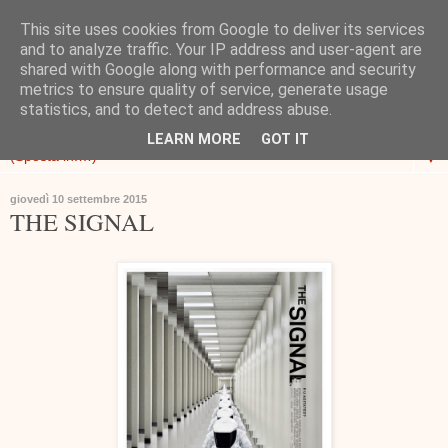
This site uses cookies from Google to deliver its services
and to analyze traffic. Your IP address and user-agent are
shared with Google along with performance and security
metrics to ensure quality of service, generate usage
statistics, and to detect and address abuse.
LEARN MORE
GOT IT
▼
giovedì 10 settembre 2015
THE SIGNAL