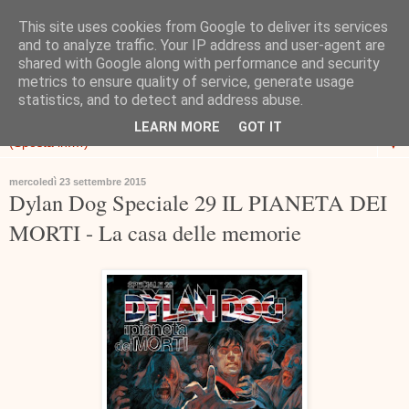
This site uses cookies from Google to deliver its services
and to analyze traffic. Your IP address and user-agent are
shared with Google along with performance and security
metrics to ensure quality of service, generate usage
statistics, and to detect and address abuse.
LEARN MORE
GOT IT
▼
mercoledì 23 settembre 2015
Dylan Dog Speciale 29 IL PIANETA DEI
MORTI - La casa delle memorie